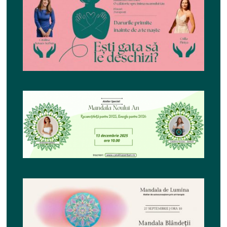
Șezătoare ,,Darurile
primite înainte de a te
Contact
naște”
Atelier special:
Mandala Noului An –
13 decembrie 2025,
ora 10
Mandala de Lumină –
Mandala Blândeții – 27