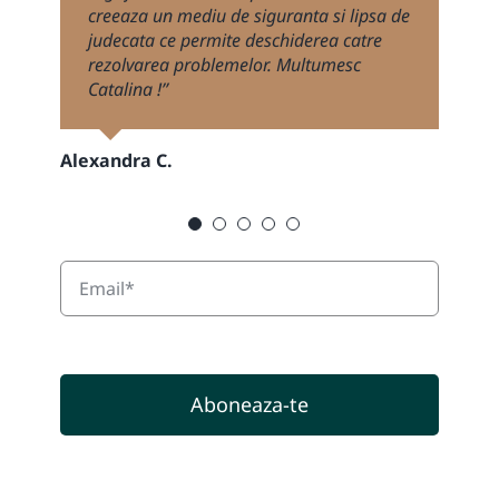
creeaza un mediu de siguranta si lipsa de
Multumim pentru contributia ta la
judecata ce permite deschiderea catre
evolutia cuplului si pentru dezvoltarea
Mădălina
rezolvarea problemelor. Multumesc
mea personala!’’
Catalina !’’
Loredana D.
Alexandra C.
Aboneaza-te