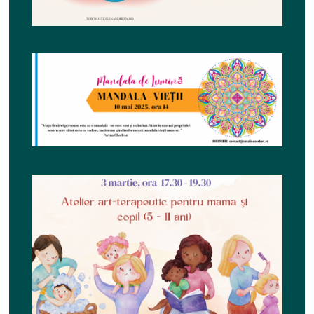
septembrie, ora 10
Mandala de Lumină –
Mandala Vieții – 10
mai, ora 14
Atelier art-terapeutic
pentru mama și copil –
3 martie, ora 17.30