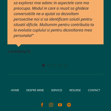
sa explorez mai adanc in aspectele care ma
Catalina. O recomand cu mare incredere in
preocupa. Modul in care a reusit sa ghideze
principal pentru ca : – este un psiholog
Mihaela S
conversatiile ne-a ajutat sa dezvoltam
exceptional, -are o deosebita sensibilitate si
persoective noi si sa identificam solutii pentru
grija in abordarea problemelor – creeaza un
situatii dificile. Multumim pentru contributia ta
mediu de siguranta si lipsa de judecata ce
la evolutia cuplului si pentru dezvoltarea mea
permite deschiderea catre rezolvarea
Mădălina
personala!’’
problemelor. Multumesc Catalina !’’
Loredana D.
Alexandra C.
HOME
DESPRE MINE
SERVICII
RESURSE
CONTACT