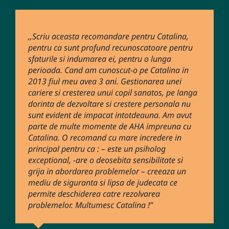
,,Scriu aceasta recomandare pentru Catalina,
,,Am foarte multa recunostinta pentru Catalina
,,Catalina este o persoană a cărei seriozitate
,,Recomand cu caldura Clubul Smart si pe
pentru ca sunt profund recunoscatoare pentru
pentru abordarea din timpul sedintelor noastre
este întrecută doar de grija cu care-şi conduce
Catalina . Este deschisa, vede potentialul
sfaturile si indumarea ei, pentru o lunga
de terapie individuala si de cuplu. Eperienta in
proiectele si de meticulozitatea pe care o arata
adultului si al copilului si asculta activ parerile
perioada. Cand am cunoscut-o pe Catalina in
lucru cu ea a fost cu adevarat pozitiva si m-a
lucrurilor pe care le are de facut. Este un
acestora. Intelege ca o persoana este mai mult
2013 fiul meu avea 3 ani. Gestionarea unei
ajutat sa fac progrese semnificative in procesul
profesionista pe care o recomand cu toata
decat o combinatie de simptome. Catalina este
cariere si cresterea unui copil sanatos, pe langa
meu de vindecare si dezvoltare personala.
increderea.’’
un aliat al parintelui prin rolul ei de a ghida si
dorinta de dezvoltare si crestere personala nu
Comunicarea este excelenta, abilitatea de a
de a ajuta adultul oferindu-i mijloacele pentru a
sunt evident de impacat intotdeauna. Am avut
asculta cu atentie si de a pune intrebari
se intelege si pentru a-si intelege copilul, Pentru
Ciprian
parte de multe momente de AHA impreuna cu
relevante mi-a permis sa imi clarific gandurile si
familia mea ea a fost de mare ajutor.’’
Catalina. O recomand cu mare incredere in
sa explorez mai adanc in aspectele care ma
principal pentru ca : – este un psiholog
preocupa. Modul in care a reusit sa ghideze
Mihaela S
exceptional, -are o deosebita sensibilitate si
conversatiile ne-a ajutat sa dezvoltam
grija in abordarea problemelor – creeaza un
persoective noi si sa identificam solutii pentru
mediu de siguranta si lipsa de judecata ce
situatii dificile. Multumim pentru contributia ta
permite deschiderea catre rezolvarea
la evolutia cuplului si pentru dezvoltarea mea
Mădălina
problemelor. Multumesc Catalina !’’
personala!’’