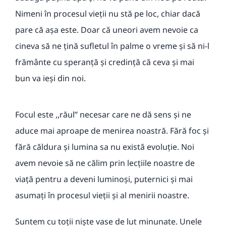
Nimeni în procesul vieții nu stă pe loc, chiar dacă
pare că așa este. Doar că uneori avem nevoie ca
cineva să ne țină sufletul în palme o vreme și să ni-l
frământe cu speranță și credință că ceva și mai
bun va ieși din noi.
Focul este ,,răul’’ necesar care ne dă sens și ne
aduce mai aproape de menirea noastră. Fără foc și
fără căldura și lumina sa nu există evoluție. Noi
avem nevoie să ne călim prin lecțiile noastre de
viață pentru a deveni luminoși, puternici și mai
asumați în procesul vieții și al menirii noastre.
Suntem cu toții niște vase de lut minunate. Unele