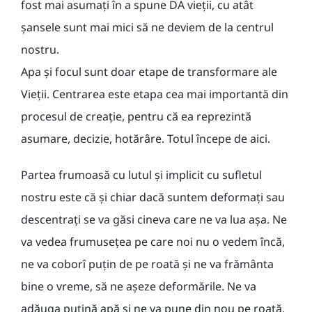
fost mai asumați în a spune DA vieții, cu atât
șansele sunt mai mici să ne deviem de la centrul
nostru.
Apa și focul sunt doar etape de transformare ale
Vieții. Centrarea este etapa cea mai importantă din
procesul de creație, pentru că ea reprezintă
asumare, decizie, hotărâre. Totul începe de aici.
Partea frumoasă cu lutul și implicit cu sufletul
nostru este că și chiar dacă suntem deformați sau
descentrați se va găsi cineva care ne va lua așa. Ne
va vedea frumusețea pe care noi nu o vedem încă,
ne va coborî puțin de pe roată și ne va frământa
bine o vreme, să ne așeze deformările. Ne va
adăuga puțină apă și ne va pune din nou pe roată.