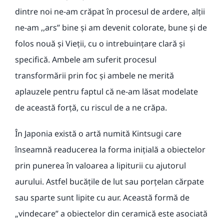
dintre noi ne-am crăpat în procesul de ardere, alții
ne-am ,,ars’’ bine și am devenit colorate, bune și de
folos nouă și Vieții, cu o intrebuințare clară și
specifică. Ambele am suferit procesul
transformării prin foc și ambele ne merită
aplauzele pentru faptul că ne-am lăsat modelate
de această forță, cu riscul de a ne crăpa.
În Japonia există o artă numită Kintsugi care
înseamnă readucerea la forma inițială a obiectelor
prin punerea în valoarea a lipiturii cu ajutorul
aurului. Astfel bucățile de lut sau porțelan cărpate
sau sparte sunt lipite cu aur. Această formă de
„vindecare” a obiectelor din ceramică este asociată