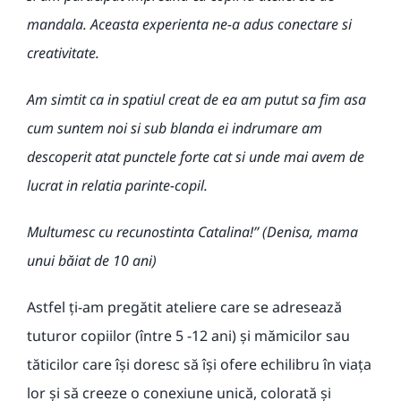
mandala.
Aceasta experienta ne-a adus conectare si
creativitate.
Am simtit ca in spatiul creat de ea am putut sa fim asa
cum suntem noi si sub blanda ei indrumare am
descoperit atat punctele forte cat si unde mai avem de
lucrat in relatia parinte-copil.
Multumesc cu recunostinta Catalina!
’’
(Denisa, mama
unui b
ăiat de 10 ani)
Astfel ți-am pregătit atelier
e
care se adresează
tuturor copiilor (între 5 -1
2
ani) și mămicilor sau
tăticilor care își doresc să își ofere echilibru în viața
lor și să creeze o conexiune unică, colorată și