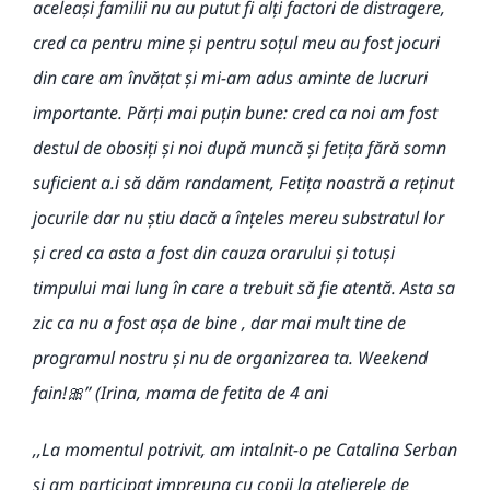
aceleași familii nu au putut fi alți factori de distragere,
cred ca pentru mine și pentru soțul meu au fost jocuri
din care am învățat și mi-am adus aminte de lucruri
importante. Părți mai puțin bune: cred ca noi am fost
destul de obosiți și noi după muncă și fetița fără somn
suficient a.i să dăm randament, Fetița noastră a reținut
jocurile dar nu știu dacă a înțeles mereu substratul lor
și cred ca asta a fost din cauza orarului și totuși
timpului mai lung în care a trebuit să fie atentă. Asta sa
zic ca nu a fost așa de bine , dar mai mult tine de
programul nostru și nu de organizarea ta. Weekend
fain!🎀’’
(Irina, mama de fetita de 4 ani
,,
La momentul potrivit, am intalnit-o pe Catalina Serban
si am participat impreuna cu copii la atelierele
de