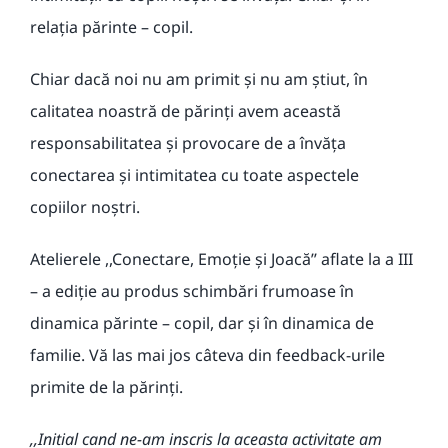
relația părinte – copil.
Chiar dacă noi nu am primit și nu am știut, în
calitatea noastră de părinți avem această
responsabilitatea și provocare de a învăța
conectarea și intimitatea cu toate aspectele
copiilor noștri.
Atelierele ,,Conectare, Emoție și Joacă’’
aflate la a III
– a edi
ție au produs schimbări frumoase în
dinamica părinte – copil, dar și în dinamica de
familie. Vă las mai jos câteva din feedback-urile
primite de la părinți.
,,Initial cand ne-am
in
s
cris
la aceasta activitate am